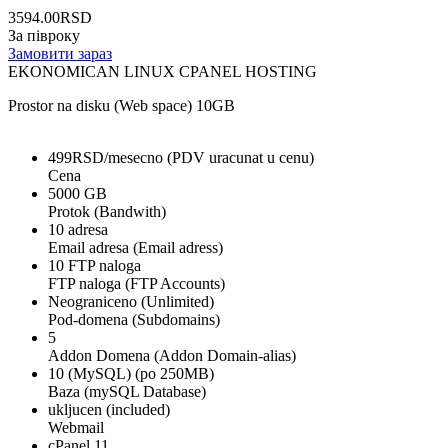
3594.00RSD
За півроку
Замовити зараз
EKONOMICAN LINUX CPANEL HOSTING
Prostor na disku (Web space) 10GB
499RSD/mesecno (PDV uracunat u cenu)
Cena
5000 GB
Protok (Bandwith)
10 adresa
Email adresa (Email adress)
10 FTP naloga
FTP naloga (FTP Accounts)
Neograniceno (Unlimited)
Pod-domena (Subdomains)
5
Addon Domena (Addon Domain-alias)
10 (MySQL) (po 250MB)
Baza (mySQL Database)
ukljucen (included)
Webmail
cPanel 11