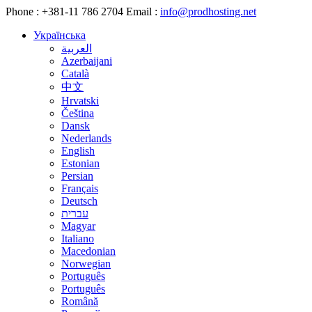
Phone :
+381-11 786 2704
Email :
info@prodhosting.net
Українська
العربية
Azerbaijani
Català
中文
Hrvatski
Čeština
Dansk
Nederlands
English
Estonian
Persian
Français
Deutsch
עברית
Magyar
Italiano
Macedonian
Norwegian
Português
Português
Română