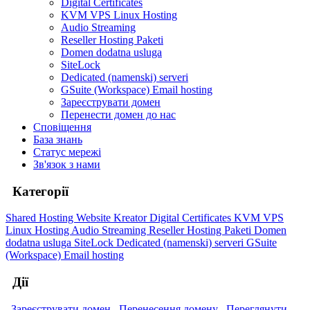
Digital Certificates
KVM VPS Linux Hosting
Audio Streaming
Reseller Hosting Paketi
Domen dodatna usluga
SiteLock
Dedicated (namenski) serveri
GSuite (Workspace) Email hosting
Зареєструвати домен
Перенести домен до нас
Сповіщення
База знань
Статус мережі
Зв'язок з нами
Категорії
Shared Hosting
Website Kreator
Digital Certificates
KVM VPS
Linux Hosting
Audio Streaming
Reseller Hosting Paketi
Domen
dodatna usluga
SiteLock
Dedicated (namenski) serveri
GSuite
(Workspace) Email hosting
Дії
Зареєструвати домен
Перенесення домену
Переглянути