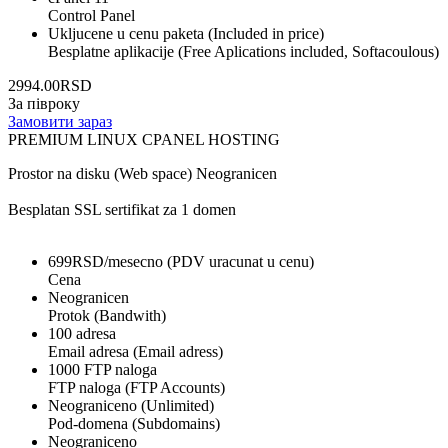
Control Panel
Ukljucene u cenu paketa (Included in price)
Besplatne aplikacije (Free Aplications included, Softacoulous)
2994.00RSD
За півроку
Замовити зараз
PREMIUM LINUX CPANEL HOSTING
Prostor na disku (Web space) Neogranicen
Besplatan SSL sertifikat za 1 domen
699RSD/mesecno (PDV uracunat u cenu)
Cena
Neogranicen
Protok (Bandwith)
100 adresa
Email adresa (Email adress)
1000 FTP naloga
FTP naloga (FTP Accounts)
Neograniceno (Unlimited)
Pod-domena (Subdomains)
Neograniceno