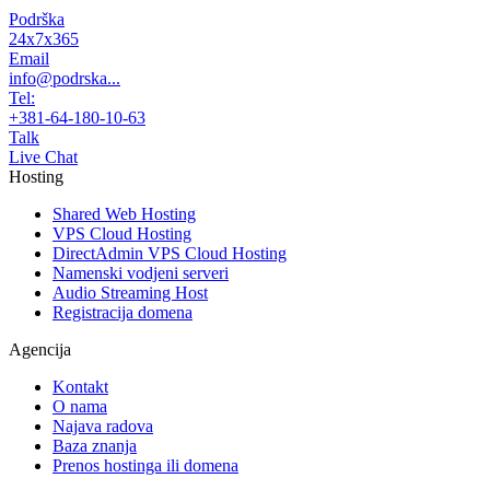
Podrška
24x7x365
Email
info@podrska...
Tel:
+381-64-180-10-63
Talk
Live Chat
Hosting
Shared Web Hosting
VPS Cloud Hosting
DirectAdmin VPS Cloud Hosting
Namenski vodjeni serveri
Audio Streaming Host
Registracija domena
Agencija
Kontakt
O nama
Najava radova
Baza znanja
Prenos hostinga ili domena