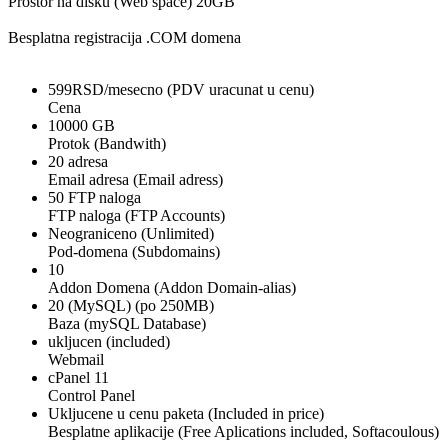
Prostor na disku (Web space) 20GB
Besplatna registracija .COM domena
599RSD/mesecno (PDV uracunat u cenu)
Cena
10000 GB
Protok (Bandwith)
20 adresa
Email adresa (Email adress)
50 FTP naloga
FTP naloga (FTP Accounts)
Neograniceno (Unlimited)
Pod-domena (Subdomains)
10
Addon Domena (Addon Domain-alias)
20 (MySQL) (po 250MB)
Baza (mySQL Database)
ukljucen (included)
Webmail
cPanel 11
Control Panel
Ukljucene u cenu paketa (Included in price)
Besplatne aplikacije (Free Aplications included, Softacoulous)