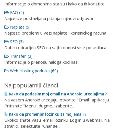
Informacije o domenima sta su i kako da ih koristite
FAQ (4)
Najcesce postavljana pitanja i njihovi odgovori
Naplata (5)
Najcesci problemi u vezi naplate i korisnickog racuna
SEO (3)
Dobro odradjen SEO na sajtu donosi vise posetilaca
Transferi (3)
Informacije o prenosu naloga kod nas
Web Hosting podrska (69)
Najpopularniji članci
Kako da podesim moj email na Android uredjajima ?
Na vasem Android uredjaju, otvorite "Email" aplikaciju.
Pritisnite "Menu" dugme, izaberite...
Kako da promenim lozinku za moj email ?
Ukoliko znate vasu email lozinku: Log in u webmail. Na
stranici, selektujte "Change...