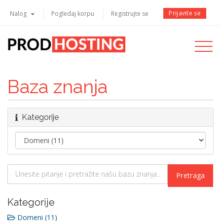
Prijavite se
Nalog
Pogledaj korpu
Registrujte se
Toggle
navigati
Baza znanja
Kategorije
Kategorije
Domeni (11)