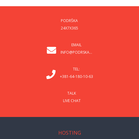
PODRŠKA
24X7X365
EMAIL
INFO@PODRSKA...
TEL:
+381-64-180-10-63
TALK
LIVE CHAT
HOSTING