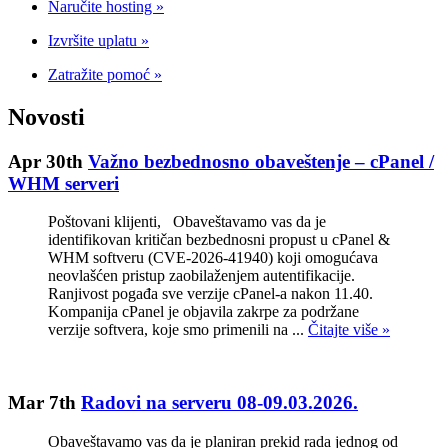
Naručite hosting
»
Izvršite uplatu
»
Zatražite pomoć
»
Novosti
Apr 30th
Važno bezbednosno obaveštenje – cPanel /
WHM serveri
Poštovani klijenti, Obaveštavamo vas da je
identifikovan kritičan bezbednosni propust u cPanel &
WHM softveru (CVE-2026-41940) koji omogućava
neovlašćen pristup zaobilaženjem autentifikacije.
Ranjivost pogađa sve verzije cPanel-a nakon 11.40.
Kompanija cPanel je objavila zakrpe za podržane
verzije softvera, koje smo primenili na ...
Čitajte više »
Mar 7th
Radovi na serveru 08-09.03.2026.
Obaveštavamo vas da je planiran prekid rada jednog od