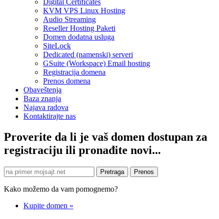
Digital Certificates
KVM VPS Linux Hosting
Audio Streaming
Reseller Hosting Paketi
Domen dodatna usluga
SiteLock
Dedicated (namenski) serveri
GSuite (Workspace) Email hosting
Registracija domena
Prenos domena
Obaveštenja
Baza znanja
Najava radova
Kontaktirajte nas
Proverite da li je vaš domen dostupan za
registraciju ili pronađite novi...
Kako možemo da vam pomognemo?
Kupite domen
»