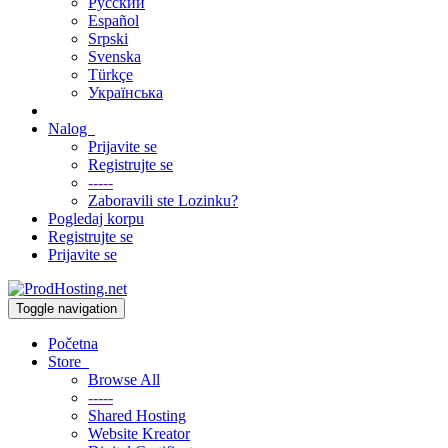
Русский
Español
Srpski
Svenska
Türkçe
Українська
Nalog
Prijavite se
Registrujte se
-----
Zaboravili ste Lozinku?
Pogledaj korpu
Registrujte se
Prijavite se
Toggle navigation
Početna
Store
Browse All
-----
Shared Hosting
Website Kreator