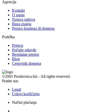
Agencija
Kontakt
O nama
Najava radova
Baza znanja
Prenos hostinga ili domena
Podrška
Prijava
Počnite odavde
Besplatan prenos
Blog
Cenovnik domena
©2005 Prodavnica.biz - All rights reserved.
Pratite nas
Legal
Uslovi korišćenja
Načini plaćanja