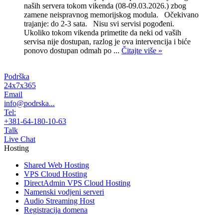
naših servera tokom vikenda (08-09.03.2026.) zbog
zamene neispravnog memorijskog modula. Očekivano
trajanje: do 2-3 sata. Nisu svi servisi pogođeni.
Ukoliko tokom vikenda primetite da neki od vaših
servisa nije dostupan, razlog je ova intervencija i biće
ponovo dostupan odmah po ...
Čitajte više »
Podrška
24x7x365
Email
info@podrska...
Tel:
+381-64-180-10-63
Talk
Live Chat
Hosting
Shared Web Hosting
VPS Cloud Hosting
DirectAdmin VPS Cloud Hosting
Namenski vodjeni serveri
Audio Streaming Host
Registracija domena