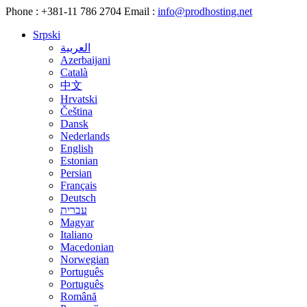
Phone :
+381-11 786 2704
Email :
info@prodhosting.net
Srpski
العربية
Azerbaijani
Català
中文
Hrvatski
Čeština
Dansk
Nederlands
English
Estonian
Persian
Français
Deutsch
עברית
Magyar
Italiano
Macedonian
Norwegian
Português
Português
Română