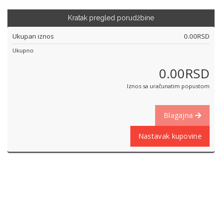
Kratak pregled porudžbine
Ukupan iznos
0.00RSD
Ukupno
0.00RSD
Iznos sa uračunatim popustom
Blagajna
Nastavak kupovine