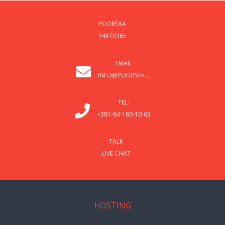
PODRŠKA
24X7X365
EMAIL
INFO@PODRSKA...
TEL:
+381-64-180-10-63
TALK
LIVE CHAT
HOSTING