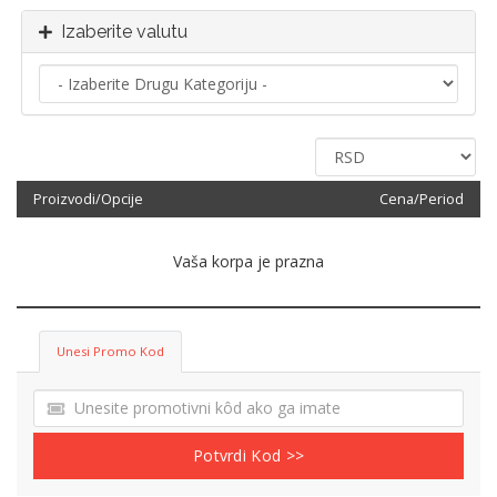
Izaberite valutu
Proizvodi/Opcije
Cena/Period
Vaša korpa je prazna
Unesi Promo Kod
Potvrdi Kod >>