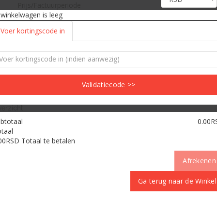
Prijs/Factuurperiode
 winkelwagen is leeg
Voer kortingscode in
Validatiecode >>
erzicht
btotaal
0.00R
taal
.00RSD
Totaal te betalen
Afrekenen
Ga terug naar de Winkel