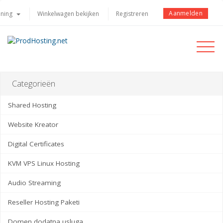
Aanmelden
ening
Winkelwagen bekijken
Registreren
Toggle
navigati
Categorieën
Shared Hosting
Website Kreator
Digital Certificates
KVM VPS Linux Hosting
Audio Streaming
Reseller Hosting Paketi
Domen dodatna usluga