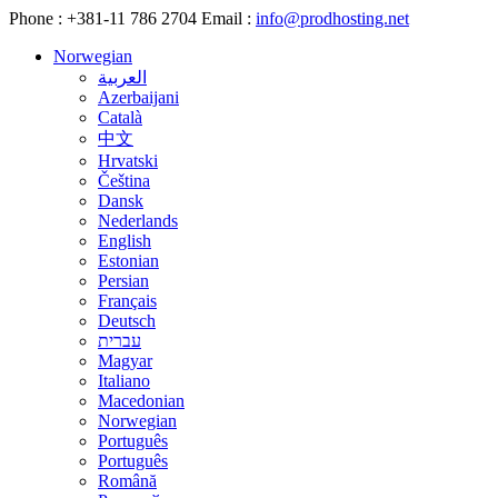
Phone :
+381-11 786 2704
Email :
info@prodhosting.net
Norwegian
العربية
Azerbaijani
Català
中文
Hrvatski
Čeština
Dansk
Nederlands
English
Estonian
Persian
Français
Deutsch
עברית
Magyar
Italiano
Macedonian
Norwegian
Português
Português
Română