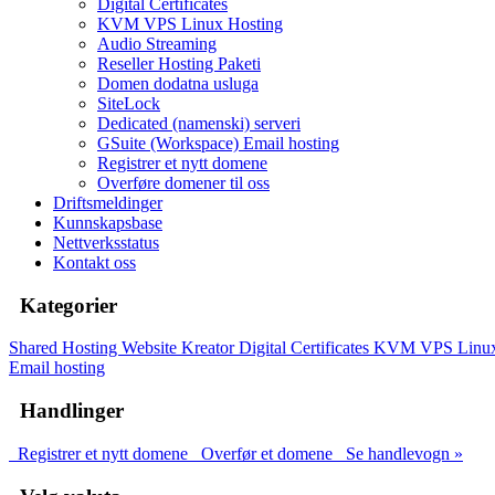
Digital Certificates
KVM VPS Linux Hosting
Audio Streaming
Reseller Hosting Paketi
Domen dodatna usluga
SiteLock
Dedicated (namenski) serveri
GSuite (Workspace) Email hosting
Registrer et nytt domene
Overføre domener til oss
Driftsmeldinger
Kunnskapsbase
Nettverksstatus
Kontakt oss
Kategorier
Shared Hosting
Website Kreator
Digital Certificates
KVM VPS Linux
Email hosting
Handlinger
Registrer et nytt domene
Overfør et domene
Se handlevogn »