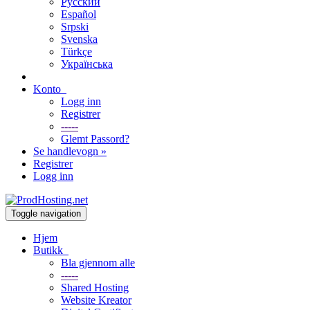
Русский
Español
Srpski
Svenska
Türkçe
Українська
Konto
Logg inn
Registrer
-----
Glemt Passord?
Se handlevogn »
Registrer
Logg inn
Toggle navigation
Hjem
Butikk
Bla gjennom alle
-----
Shared Hosting
Website Kreator