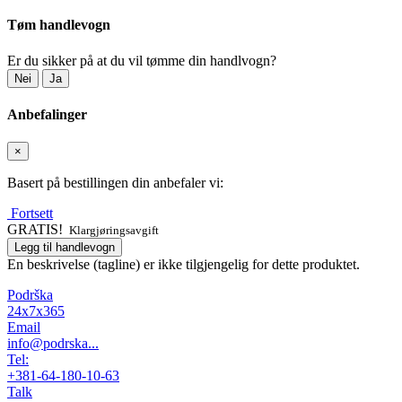
Tøm handlevogn
Er du sikker på at du vil tømme din handlvogn?
Nei
Ja
Anbefalinger
×
Basert på bestillingen din anbefaler vi:
Fortsett
GRATIS!
Klargjøringsavgift
Legg til handlevogn
En beskrivelse (tagline) er ikke tilgjengelig for dette produktet.
Podrška
24x7x365
Email
info@podrska...
Tel:
+381-64-180-10-63
Talk