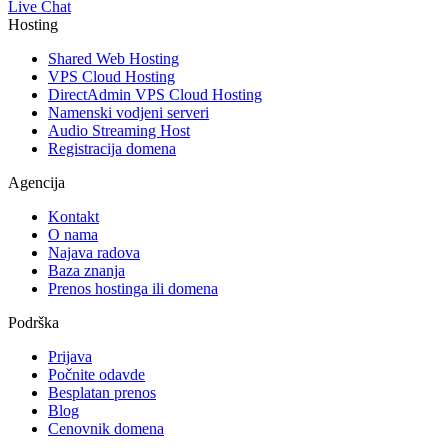
Live Chat
Hosting
Shared Web Hosting
VPS Cloud Hosting
DirectAdmin VPS Cloud Hosting
Namenski vodjeni serveri
Audio Streaming Host
Registracija domena
Agencija
Kontakt
O nama
Najava radova
Baza znanja
Prenos hostinga ili domena
Podrška
Prijava
Počnite odavde
Besplatan prenos
Blog
Cenovnik domena