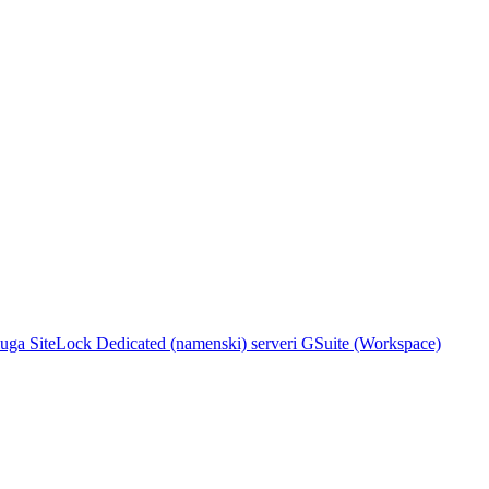
luga
SiteLock
Dedicated (namenski) serveri
GSuite (Workspace)