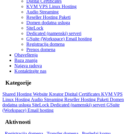
Digital Certificates
KVM VPS Linux Hosting
Audio Streaming
Reseller Hosting Paketi
Domen dodatna usluga
SiteLock
Dedicated (namenski) serveri
GSuite (Workspace) Email hosting
Registracija domena
Prenos domena
Obaveštenja
Baza znanja
Najava radova
Kontaktirajte nas
Kategorije
Shared Hosting
Website Kreator
Digital Certificates
KVM VPS
Linux Hosting
Audio Streaming
Reseller Hosting Paketi
Domen
dodatna usluga
SiteLock
Dedicated (namenski) serveri
GSuite
(Workspace) Email hosting
Aktivnosti
Registracija domena
Transfer domena
Pogledaj korpu