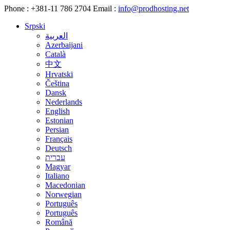
Phone :
+381-11 786 2704
Email :
info@prodhosting.net
Srpski
العربية
Azerbaijani
Català
中文
Hrvatski
Čeština
Dansk
Nederlands
English
Estonian
Persian
Français
Deutsch
עברית
Magyar
Italiano
Macedonian
Norwegian
Português
Português
Română