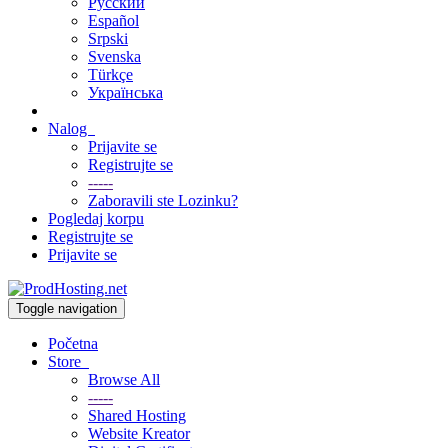
Русский
Español
Srpski
Svenska
Türkçe
Українська
Nalog
Prijavite se
Registrujte se
-----
Zaboravili ste Lozinku?
Pogledaj korpu
Registrujte se
Prijavite se
Toggle navigation
Početna
Store
Browse All
-----
Shared Hosting
Website Kreator