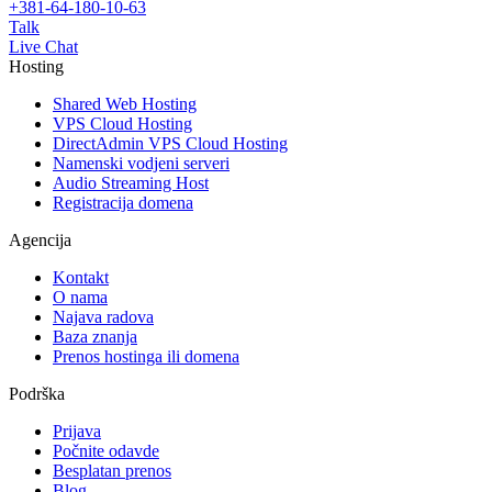
+381-64-180-10-63
Talk
Live Chat
Hosting
Shared Web Hosting
VPS Cloud Hosting
DirectAdmin VPS Cloud Hosting
Namenski vodjeni serveri
Audio Streaming Host
Registracija domena
Agencija
Kontakt
O nama
Najava radova
Baza znanja
Prenos hostinga ili domena
Podrška
Prijava
Počnite odavde
Besplatan prenos
Blog