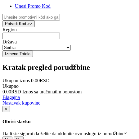
Unesi Promo Kod
Potvrdi Kod >>
Region
Država
Izmena Totala
Kratak pregled porudžbine
Ukupan iznos
0.00RSD
Ukupno
0.00RSD
Iznos sa uračunatim popustom
Blagajna
Nastavak kupovine
×
Obrisi stavku
Da li ste sigurni da želite da uklonite ovu uslugu iz porudžbine?