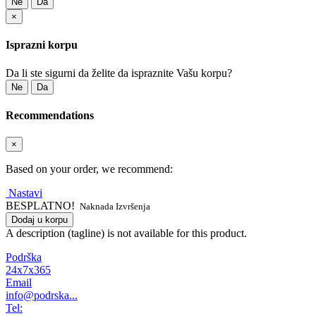
Ne
Da
×
Isprazni korpu
Da li ste sigurni da želite da ispraznite Vašu korpu?
Ne
Da
Recommendations
×
Based on your order, we recommend:
Nastavi
BESPLATNO!
Naknada Izvršenja
Dodaj u korpu
A description (tagline) is not available for this product.
Podrška
24x7x365
Email
info@podrska...
Tel: