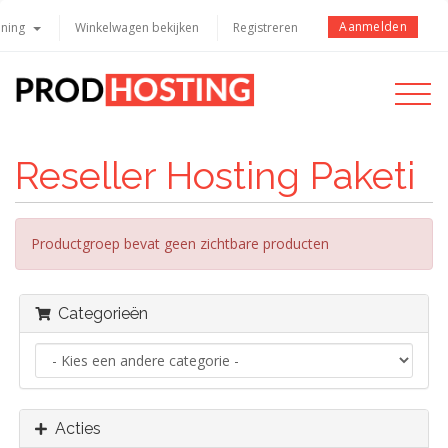
Aanmelden
ening
Winkelwagen bekijken
Registreren
Toggle
navigati
Reseller Hosting Paketi
Productgroep bevat geen zichtbare producten
Categorieën
Acties