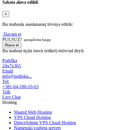
Səbətə əlavə edildi
×
Bu məhsula əsaslanaraq tövsiyə edirik:
Davam et
PULSUZ!
quraşdırma haqqı
Əlavə et
Bu məhsul üçün təsvir (etiket) mövcud deyil.
Podrška
24x7x365
Email
info@podrska...
Tel:
+381-64-180-10-63
Talk
Live Chat
Hosting
Shared Web Hosting
VPS Cloud Hosting
DirectAdmin VPS Cloud Hosting
Namenski vodjeni serveri