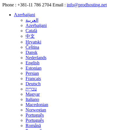
Phone :
+381-11 786 2704
Email :
info@prodhosting.net
Azerbaijani
العربية
Azerbaijani
Català
中文
Hrvatski
Čeština
Dansk
Nederlands
English
Estonian
Persian
Français
Deutsch
עברית
Magyar
Italiano
Macedonian
Norwegian
Português
Português
Română