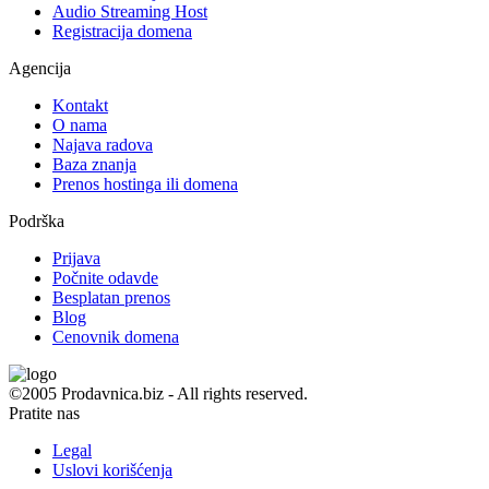
Audio Streaming Host
Registracija domena
Agencija
Kontakt
O nama
Najava radova
Baza znanja
Prenos hostinga ili domena
Podrška
Prijava
Počnite odavde
Besplatan prenos
Blog
Cenovnik domena
©2005 Prodavnica.biz - All rights reserved.
Pratite nas
Legal
Uslovi korišćenja