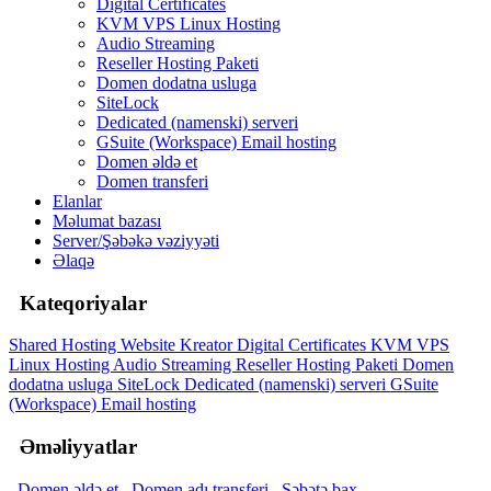
Digital Certificates
KVM VPS Linux Hosting
Audio Streaming
Reseller Hosting Paketi
Domen dodatna usluga
SiteLock
Dedicated (namenski) serveri
GSuite (Workspace) Email hosting
Domen əldə et
Domen transferi
Elanlar
Məlumat bazası
Server/Şəbəkə vəziyyəti
Əlaqə
Kateqoriyalar
Shared Hosting
Website Kreator
Digital Certificates
KVM VPS
Linux Hosting
Audio Streaming
Reseller Hosting Paketi
Domen
dodatna usluga
SiteLock
Dedicated (namenski) serveri
GSuite
(Workspace) Email hosting
Əməliyyatlar
Domen əldə et
Domen adı transferi
Səbətə bax