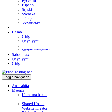
Русский
Español
Srpski
Svenska
Türkçe
Українська
Hesab
Giriş
Qeydiyyat
-----
Şifrəmi unutdum?
Səbətə bax
Qeydiyyat
Giriş
Toggle navigation
Ana səhifə
Mağaza
Hamısına baxın
-----
Shared Hosting
Website Kreator