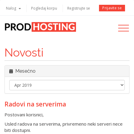
Prijavite se
Nalog
Pogledaj korpu
Registrujte se
Toggle
navigati
Novosti
Mesečno
Radovi na serverima
Postovani korisnici,
Usled radova na serverima, privremeno neki serveri nece
biti dostupni.