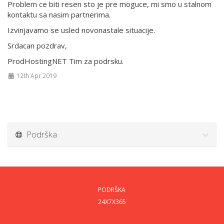
Problem ce biti resen sto je pre moguce, mi smo u stalnom
kontaktu sa nasim partnerima.
Izvinjavamo se usled novonastale situacije.
Srdacan pozdrav,
ProdHostingNET Tim za podrsku.
12th Apr 2019
Podrška
PODRŠKA
24X7X365