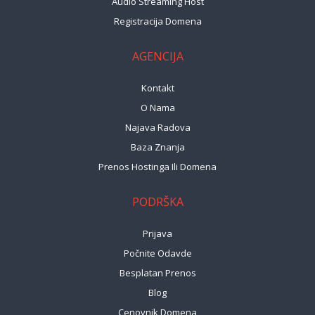
Audio Streaming Host
Registracija Domena
AGENCIJA
Kontakt
O Nama
Najava Radova
Baza Znanja
Prenos Hostinga Ili Domena
PODRŠKA
Prijava
Počnite Odavde
Besplatan Prenos
Blog
Cenovnik Domena