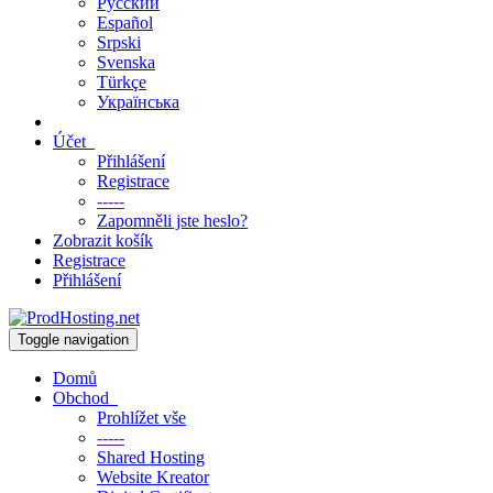
Русский
Español
Srpski
Svenska
Türkçe
Українська
Účet
Přihlášení
Registrace
-----
Zapomněli jste heslo?
Zobrazit košík
Registrace
Přihlášení
Toggle navigation
Domů
Obchod
Prohlížet vše
-----
Shared Hosting
Website Kreator