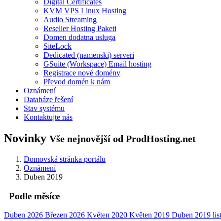
Digital Certificates
KVM VPS Linux Hosting
Audio Streaming
Reseller Hosting Paketi
Domen dodatna usluga
SiteLock
Dedicated (namenski) serveri
GSuite (Workspace) Email hosting
Registrace nové domény
Převod domén k nám
Oznámení
Databáze řešení
Stav systému
Kontaktujte nás
Novinky
Vše nejnovější od ProdHosting.net
Domovská stránka portálu
Oznámení
Duben 2019
Podle měsíce
Duben 2026
Březen 2026
Květen 2020
Květen 2019
Duben 2019
li