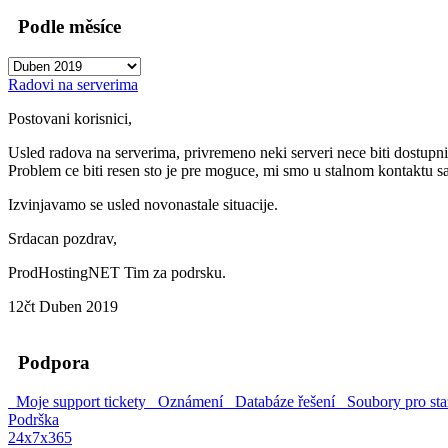
Podle měsíce
Radovi na serverima
Postovani korisnici,
Usled radova na serverima, privremeno neki serveri nece biti dostupni
Problem ce biti resen sto je pre moguce, mi smo u stalnom kontaktu s
Izvinjavamo se usled novonastale situacije.
Srdacan pozdrav,
ProdHostingNET Tim za podrsku.
12čt Duben 2019
Podpora
Moje support tickety
Oznámení
Databáze řešení
Soubory pro sta
Podrška
24x7x365