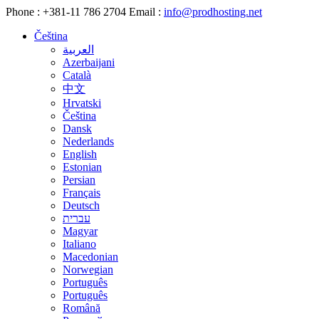
Phone :
+381-11 786 2704
Email :
info@prodhosting.net
Čeština
العربية
Azerbaijani
Català
中文
Hrvatski
Čeština
Dansk
Nederlands
English
Estonian
Persian
Français
Deutsch
עברית
Magyar
Italiano
Macedonian
Norwegian
Português
Português
Română