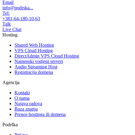
Email
info@podrska...
Tel:
+381-64-180-10-63
Talk
Live Chat
Hosting
Shared Web Hosting
VPS Cloud Hosting
DirectAdmin VPS Cloud Hosting
Namenski vodjeni serveri
Audio Streaming Host
Registracija domena
Agencija
Kontakt
O nama
Najava radova
Baza znanja
Prenos hostinga ili domena
Podrška
Prijava