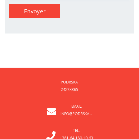
Envoyer
PODRŠKA
24X7X365
EMAIL
INFO@PODRSKA...
TEL:
+381-64-180-10-63