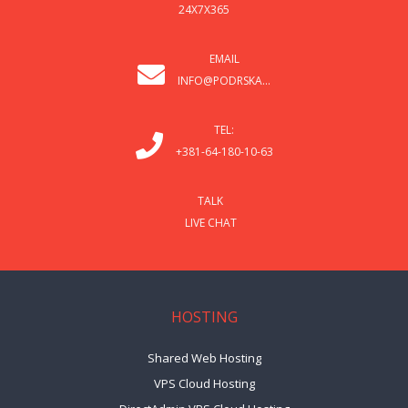
24X7X365
EMAIL
INFO@PODRSKA...
TEL:
+381-64-180-10-63
TALK
LIVE CHAT
HOSTING
Shared Web Hosting
VPS Cloud Hosting