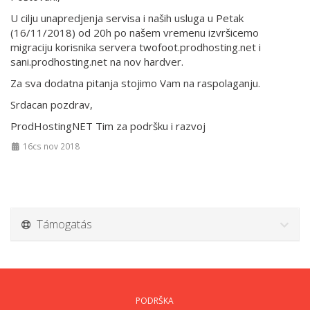
U cilju unapredjenja servisa i naših usluga u Petak
(16/11/2018) od 20h po našem vremenu izvršicemo
migraciju korisnika servera twofoot.prodhosting.net i
sani.prodhosting.net na nov hardver.
Za sva dodatna pitanja stojimo Vam na raspolaganju.
Srdacan pozdrav,
ProdHostingNET Tim za podršku i razvoj
16cs nov 2018
Támogatás
PODRŠKA