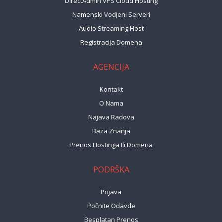
DirectAdmin VPS Cloud Hosting
Namenski Vodjeni Serveri
Audio Streaming Host
Registracija Domena
AGENCIJA
Kontakt
O Nama
Najava Radova
Baza Znanja
Prenos Hostinga Ili Domena
PODRŠKA
Prijava
Počnite Odavde
Besplatan Prenos