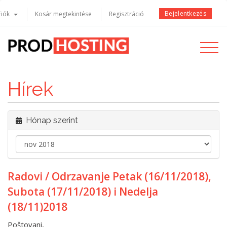
Bejelentkezés
Fiók
Kosár megtekintése
Regisztráció
Toggle
navigati
Hírek
Hónap szerint
Radovi / Odrzavanje Petak (16/11/2018),
Subota (17/11/2018) i Nedelja
(18/11)2018
Poštovani,