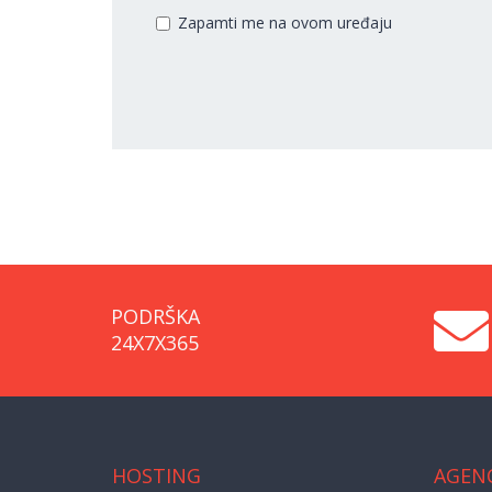
Zapamti me na ovom uređaju
PODRŠKA
24X7X365
HOSTING
AGENC