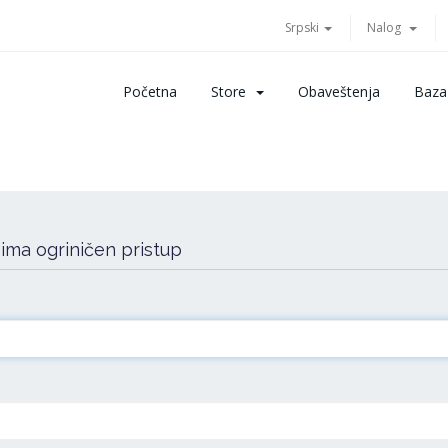
Srpski
Nalog
Početna
Store
Obaveštenja
Baza
 ima ogriničen pristup