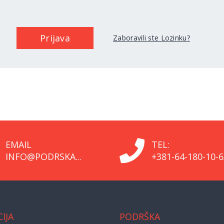
Zaboravili ste Lozinku?
EMAIL
TEL:
INFO@PODRSKA...
+381-64-180-10-6
IJA
PODRŠKA