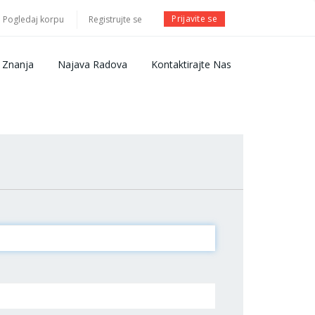
Prijavite se
Pogledaj korpu
Registrujte se
 Znanja
Najava Radova
Kontaktirajte Nas